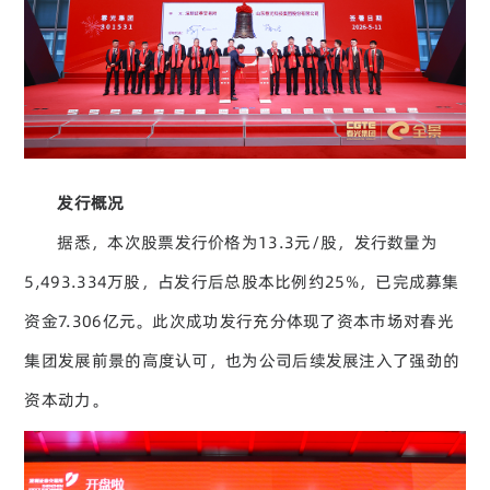
发行概况
据悉，本次股票发行价格为13.3元/股，发行数量为
5,493.334万股，占发行后总股本比例约25%，已完成募集
资金7.306亿元。此次成功发行充分体现了资本市场对春光
集团发展前景的高度认可，也为公司后续发展注入了强劲的
资本动力。