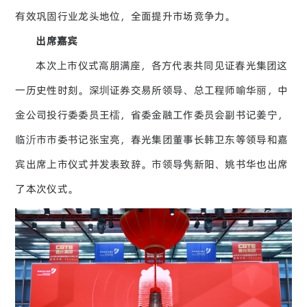
有效巩固行业龙头地位，全面提升市场竞争力。
出席嘉宾
本次上市仪式高朋满座，各方代表共同见证春光集团这
一历史性时刻。深圳证券交易所领导、总工程师喻华丽，中
金公司投行委委员王檑，省委金融工作委员会副书记姜宁，
临沂市市委书记张宝亮，春光集团董事长韩卫东等领导和嘉
宾出席上市仪式并发表致辞。市领导隽新阳、姚书华也出席
了本次仪式。