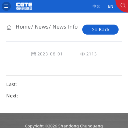
中文
| EN
Home
News
News Info
Go Back
2023-08-01
2113
Last：
Next：
Copyright ©2026 Shandong Chunguang