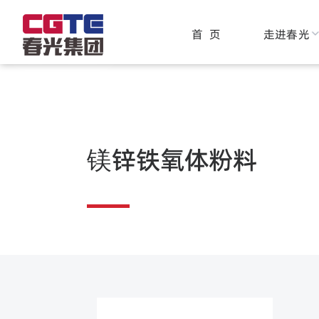
磁性材料
首 页
走进春光
磁
镁锌铁氧体粉料