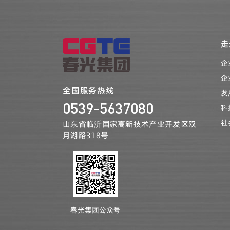
走
企
企
全国服务热线
发
0539-5637080
科
社
山东省临沂国家高新技术产业开发区双
月湖路318号
春光集团公众号