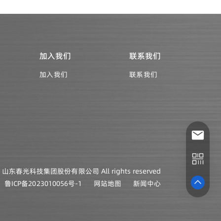
加入我们
联系我们
加入我们
联系我们
026 山东春光科技集团股份有限公司 All rights reserved
鲁ICP备2023010056号-1
网站地图
新闻中心