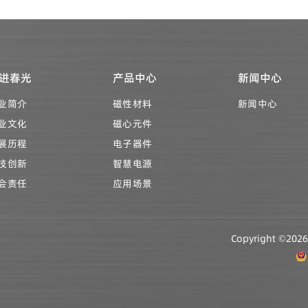
进春光
产品中心
新闻中心
业简介
磁性材料
新闻中心
业文化
磁心元件
展历程
电子器件
技创新
智慧电源
会责任
应用场景
Copyright ©2