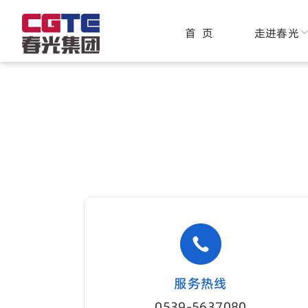
首 页
走进春光
服务热线
0539-5637080