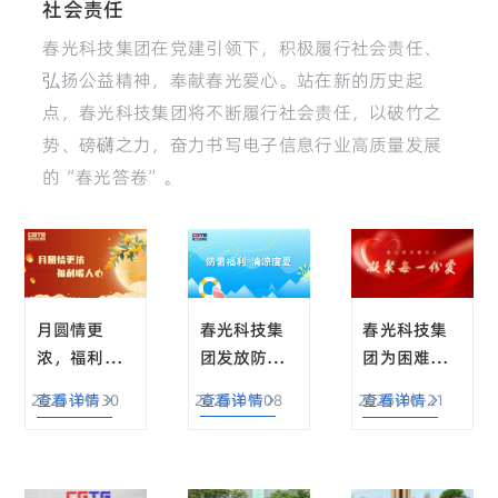
社会责任
春光科技集团在党建引领下，积极履行社会责任、
弘扬公益精神，奉献春光爱心。站在新的历史起
点，春光科技集团将不断履行社会责任，以破竹之
势、磅礴之力，奋力书写电子信息行业高质量发展
的“春光答卷”。
春光科技集
春光科技集
月圆情更
团发放防暑
团为困难职
浓，福利暖
福利・情系
工举行慈善
人心！春光
2025-07-08
查看详情
2025-06-21
查看详情
2025-09-30
查看详情
员工清凉度
捐款
科技集团中
夏
秋福利发放
致敬奋斗者