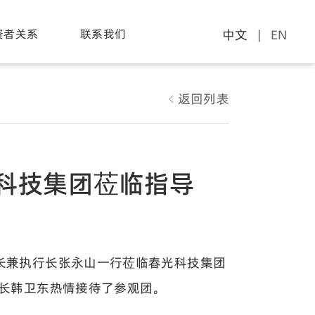
资者关系
联系我们
中文
| EN
返回列表
科技集团莅临指导
长兼执行长张永山一行莅临春光科技集团
长韩卫东热情接待了参观团。