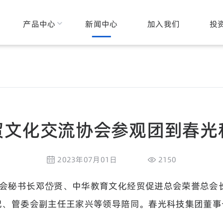
产品中心
新闻中心
加入我们
投
贸文化交流协会参观团到春光
2023年07月01日
2150
协会秘书长邓岱贤、中华教育文化经贸促进总会荣誉总会
记、管委会副主任王家兴等领导陪同。春光科技集团董事