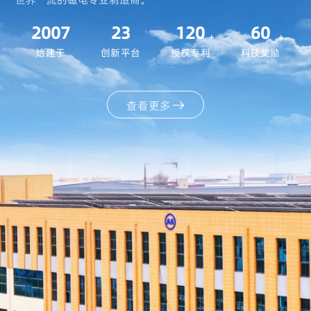
2007
23
120
60
+
+
始建于
创新平台
授权专利
科技奖励
查看更多
磁性材料
查看更多