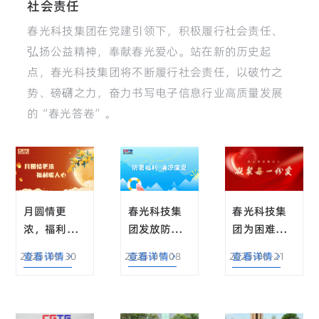
社会责任
春光科技集团在党建引领下，积极履行社会责任、
弘扬公益精神，奉献春光爱心。站在新的历史起
点，春光科技集团将不断履行社会责任，以破竹之
势、磅礴之力，奋力书写电子信息行业高质量发展
的“春光答卷”。
春光科技集
春光科技集
月圆情更
团发放防暑
团为困难职
浓，福利暖
福利・情系
工举行慈善
人心！春光
2025-07-08
查看详情
2025-06-21
查看详情
2025-09-30
查看详情
员工清凉度
捐款
科技集团中
夏
秋福利发放
致敬奋斗者