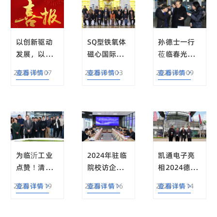
SQ型铁氧体
孙德士一行
以创新驱动
磁心国际标
莅临春光科
发展，以实
准启动会 在
技集团调研
干诠释担当 |
2025-03-03
查看详情
2025-02-09
查看详情
2025-05-07
查看详情
临沂高新区
复工复产工
春光磁电荣
顺利召开
作
获2025年临
沂市五一劳
动奖状
为临沂工业
2024年驻临
凯通电子亮
点赞！清华
院校访企拓
相2024德国
大学工业工
岗暨市人才
慕尼黑电子
2024-11-19
查看详情
2024-11-16
查看详情
2024-11-14
查看详情
程系留学生
协会信息通
展
走进春光科
讯技术产业
技集团
专委会年会