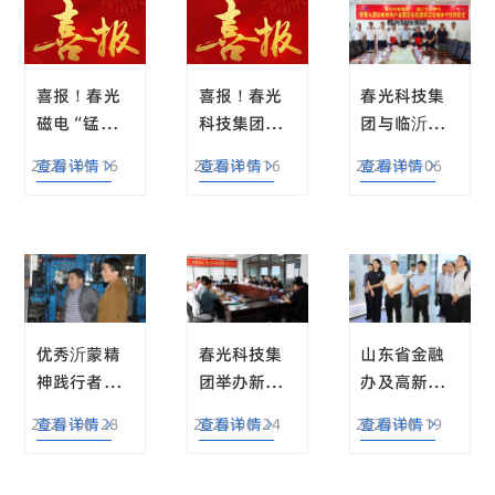
春光科技集
喜报！春光
喜报！春光
团与临沂华
磁电“锰锌软
科技集团董
润燃气签订
磁铁氧体材
事长韩卫东
2024-09-06
查看详情
2024-09-16
查看详情
2024-09-16
查看详情
战略合作协
料”入选“山
荣获市政府
议
东制造”品牌
特殊津贴
优秀沂蒙精
春光科技集
山东省金融
神践行者的
团举办新员
办及高新区
故事 | 宋兴
工座谈会
领导莅临春
2024-08-28
查看详情
2024-08-24
查看详情
2024-08-19
查看详情
连：科研引
光科技集团
领“春光”无
考察金融创
限
新成果