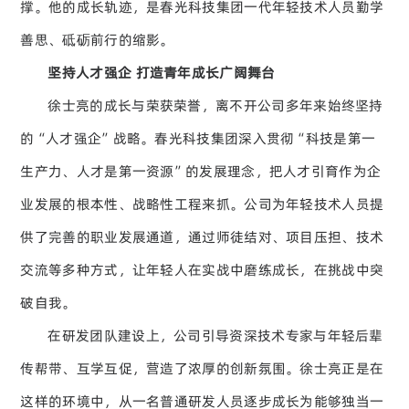
撑。他的成长轨迹，是春光科技集团一代年轻技术人员勤学
善思、砥砺前行的缩影。
坚持人才强企 打造青年成长广阔舞台
徐士亮的成长与荣获荣誉，离不开公司多年来始终坚持
的“人才强企”战略。春光科技集团深入贯彻“科技是第一
生产力、人才是第一资源”的发展理念，把人才引育作为企
业发展的根本性、战略性工程来抓。公司为年轻技术人员提
供了完善的职业发展通道，通过师徒结对、项目压担、技术
交流等多种方式，让年轻人在实战中磨练成长，在挑战中突
破自我。
在研发团队建设上，公司引导资深技术专家与年轻后辈
传帮带、互学互促，营造了浓厚的创新氛围。徐士亮正是在
这样的环境中，从一名普通研发人员逐步成长为能够独当一