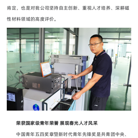
肯定，也是对我公司坚持自主创新、重视人才培养、深耕磁
性材料领域的高度评价。
荣获国家级青年荣誉 展现春光人才风采
中国青年五四奖章暨新时代青年先锋奖是共青团中央、