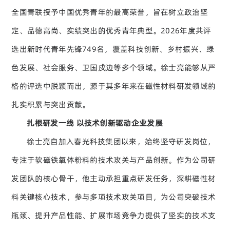
全国青联授予中国优秀青年的最高荣誉，旨在树立政治坚
定、品德高尚、实绩突出的优秀青年典型。2026年度共评
选出新时代青年先锋749名，覆盖科技创新、乡村振兴、绿
色发展、社会服务、卫国戍边等多个领域。徐士亮能够从严
格的评选中脱颖而出，源于其多年来在磁性材料研发领域的
扎实积累与突出贡献。
扎根研发一线 以技术创新驱动企业发展
徐士亮自加入春光科技集团以来，始终坚守研发岗位，
专注于软磁铁氧体粉料的技术攻关与产品创新。作为公司研
发团队的核心骨干，他主动承担重点研发任务，深耕磁性材
料关键核心技术，参与多项技术攻关项目，为公司突破技术
瓶颈、提升产品性能、扩展市场竞争力提供了坚实的技术支